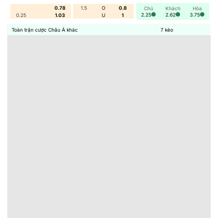
0.78
1.5
O
0.8
Chủ
Khách
Hòa
2.25
2.62
3.75
0.25
1.03
U
1
Điểm danh chuyên mục cá cược hấp dẫn của
Toàn trận cược Châu Á khác
7
kèo
thương hiệu K8BET
Thương hiệu đã tổng hợp mang đến cho bạn danh mục
giải trí đa dạng mãn nhãn với đầy đủ các loại hình như:
Chuyên
Số lượng sảnh
Điểm nổi bật
mục
Live
+13 sảnh khác nhau
Phát sóng trực tiếp cùng các
Casino
gồm SA, WM, EVO
dealer tham dự là người thật.
+28 sảnh khác nhau
Chủ đề đa dạng, tỷ lệ trả thưởng
Nổ hũ
gồm PG, CQ9, JILI,…
>97%
+6 phiên bản khác
Thiết kế 3D chân thực, kho vũ khí
Bắn cá
nhau như bắn cá
đa dạng
tiên, bắn cá ăn xu,…
Thể
+6 sảnh như UG,
+100 kèo cược hấp dẫn cập nhật
thao
CMD, Saba,…
theo thời gian thực