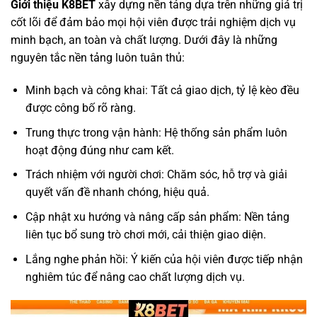
Giới thiệu K8BET
xây dựng nền tảng dựa trên những giá trị
cốt lõi để đảm bảo mọi hội viên được trải nghiệm dịch vụ
minh bạch, an toàn và chất lượng. Dưới đây là những
nguyên tắc nền tảng luôn tuân thủ:
Minh bạch và công khai: Tất cả giao dịch, tỷ lệ kèo đều
được công bố rõ ràng.
Trung thực trong vận hành: Hệ thống sản phẩm luôn
hoạt động đúng như cam kết.
Trách nhiệm với người chơi: Chăm sóc, hỗ trợ và giải
quyết vấn đề nhanh chóng, hiệu quả.
Cập nhật xu hướng và nâng cấp sản phẩm: Nền tảng
liên tục bổ sung trò chơi mới, cải thiện giao diện.
Lắng nghe phản hồi: Ý kiến của hội viên được tiếp nhận
nghiêm túc để nâng cao chất lượng dịch vụ.