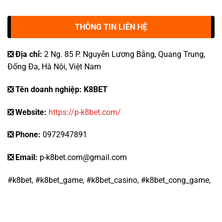
THÔNG TIN LIÊN HỆ
❎ Địa chỉ:
2 Ng. 85 P. Nguyễn Lương Bằng, Quang Trung,
Đống Đa, Hà Nội, Việt Nam
❎ Tên doanh nghiệp:
K8BET
❎ Website:
https://p-k8bet.com/
❎ Phone:
0972947891
❎ Email:
p-k8bet.com@gmail.com
#k8bet, #k8bet_game, #k8bet_casino, #k8bet_cong_game,