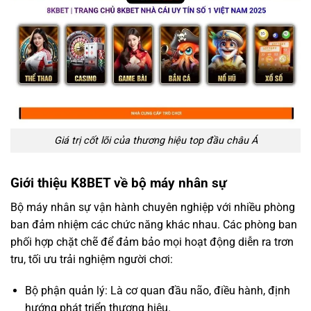
Giá trị cốt lõi của thương hiệu top đầu châu Á
Giới thiệu K8BET về bộ máy nhân sự
Bộ máy nhân sự vận hành chuyên nghiệp với nhiều phòng
ban đảm nhiệm các chức năng khác nhau. Các phòng ban
phối hợp chặt chẽ để đảm bảo mọi hoạt động diễn ra trơn
tru, tối ưu trải nghiệm người chơi:
Bộ phận quản lý: Là cơ quan đầu não, điều hành, định
hướng phát triển thương hiệu.