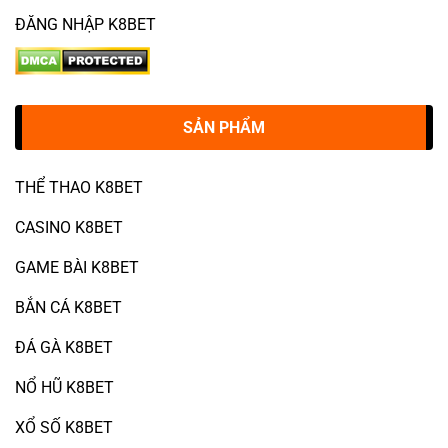
ĐĂNG NHẬP K8BET
SẢN PHẨM
THỂ THAO K8BET
CASINO K8BET
GAME BÀI K8BET
BẮN CÁ K8BET
ĐÁ GÀ K8BET
NỔ HŨ K8BET
XỔ SỐ K8BET