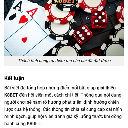
Thành tích cùng ưu điểm mà nhà cái đã đạt được
Kết luận
Bài viết đã tổng hợp những điểm nổi bật giúp
giới thiệu
K8BET
đến hội viên một cách chi tiết. Thông qua nội dung,
người chơi sẽ nắm rõ hướng phát triển, định hướng chiến
lược của hệ thống. Các thông tin chia sẻ cung cấp cái nhìn
minh bạch, giúp hội viên đánh giá kỹ lưỡng trước khi đồng
hành cùng K8BET.