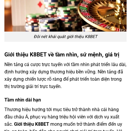
Đôi nét khái quát giới thiệu K8BET
Giới thiệu K8BET về tầm nhìn, sứ mệnh, giá trị
Nền tảng cá cược trực tuyến với tầm nhìn phát triển lâu dài,
định hướng xây dựng thương hiệu bền vững. Nền tảng đã
xây dựng chiến lược rõ ràng để phát triển toàn diện trong
thị trường giải trí trực tuyến.
Tầm nhìn dài hạn
Thương hiệu hướng tới mục tiêu trở thành nhà cái hàng
đầu châu Á, phục vụ hàng triệu hội viên với dịch vụ xuất
sắc.
Giới thiệu K8BET
mong muốn trở thành điểm đến uy