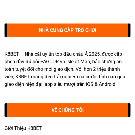
NHÀ CUNG CẤP TRÒ CHƠI
K8BET – Nhà cái uy tín top đầu châu Á 2025, được cấp
phép đầy đủ bởi PAGCOR và Isle of Man, bảo chứng an
toàn tuyệt đối cho mọi giao dịch. Với hơn 2 triệu thành
viên, K8BET mang đến trải nghiệm cá cược đỉnh cao qua
giao diện hiện đại, app siêu mượt trên iOS & Android.
VỀ CHÚNG TÔI
Giới Thiệu K8BET