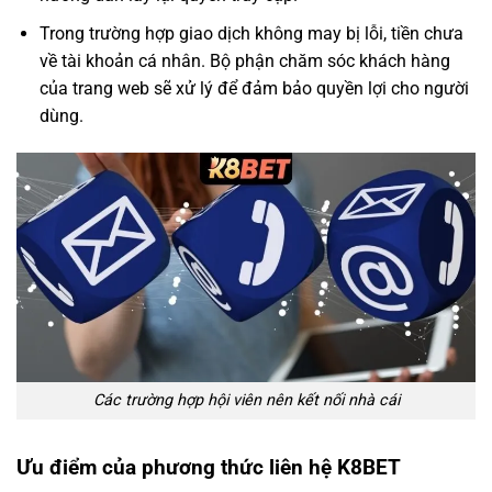
Trong trường hợp giao dịch không may bị lỗi, tiền chưa
về tài khoản cá nhân. Bộ phận chăm sóc khách hàng
của trang web sẽ xử lý để đảm bảo quyền lợi cho người
dùng.
Các trường hợp hội viên nên kết nối nhà cái
Ưu điểm của phương thức liên hệ K8BET