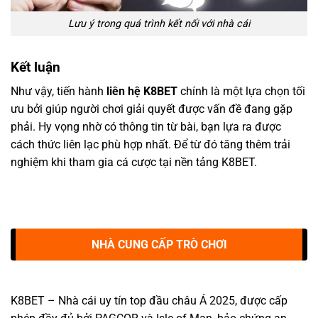
Lưu ý trong quá trình kết nối với nhà cái
Kết luận
Như vậy, tiến hành
liên hệ K8BET
chính là một lựa chọn tối
ưu bởi giúp người chơi giải quyết được vấn đề đang gặp
phải. Hy vọng nhờ có thông tin từ bài, bạn lựa ra được
cách thức liên lạc phù hợp nhất. Để từ đó tăng thêm trải
nghiệm khi tham gia cá cược tại nền tảng K8BET.
NHÀ CUNG CẤP TRÒ CHƠI
K8BET – Nhà cái uy tín top đầu châu Á 2025, được cấp