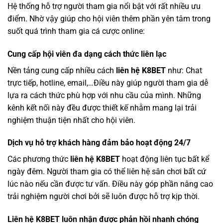
Hệ thống hỗ trợ người tham gia nổi bật với rất nhiều ưu
điểm. Nhờ vậy giúp cho hội viên thêm phần yên tâm trong
suốt quá trình tham gia cá cược online:
Cung cấp hội viên đa dạng cách thức liên lạc
Nền tảng cung cấp nhiều cách
liên hệ K8BET
như: Chat
trực tiếp, hotline, email,…Điều này giúp người tham gia dễ
lựa ra cách thức phù hợp với nhu cầu của mình. Những
kênh kết nối này đều được thiết kế nhằm mang lại trải
nghiệm thuận tiện nhất cho hội viên.
Dịch vụ hỗ trợ khách hàng đảm bảo hoạt động 24/7
Các phương thức
liên hệ K8BET
hoạt động liên tục bất kể
ngày đêm. Người tham gia có thể liên hệ sân chơi bất cứ
lúc nào nếu cần được tư vấn. Điều này góp phần nâng cao
trải nghiệm người chơi bởi sẽ luôn được hỗ trợ kịp thời.
Liên hệ K8BET luôn nhận được phản hồi nhanh chóng