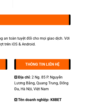
 an toàn tuyệt đối cho mọi giao dịch. Với
ợt trên iOS & Android.
THÔNG TIN LIÊN HỆ
❎ Địa chỉ:
2 Ng. 85 P. Nguyễn
Lương Bằng, Quang Trung, Đống
Đa, Hà Nội, Việt Nam
❎ Tên doanh nghiệp:
K8BET