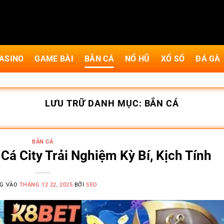
ASINO
GAME BÀI
BẮN CÁ
NỔ HŨ
XỔ SỐ
ĐÁ GÀ
LƯU TRỮ DANH MỤC:
BẮN CÁ
BẮN CÁ
 City Trải Nghiệm Kỳ Bí, Kịch Tính
G VÀO
THÁNG 12 22, 2025
BỞI
SEO