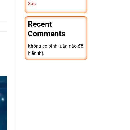
Xác
Recent
Comments
Không có bình luận nào để
hiển thị.