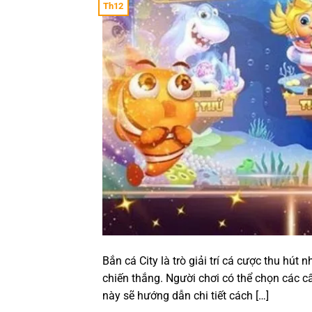
Th12
Bắn cá City là trò giải trí cá cược thu hút
chiến thắng. Người chơi có thể chọn các cấ
này sẽ hướng dẫn chi tiết cách […]