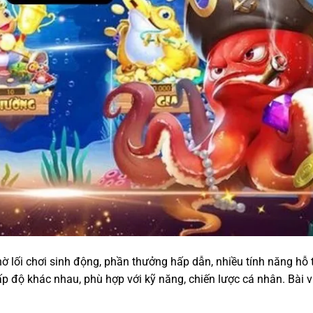
 nhờ lối chơi sinh động, phần thưởng hấp dẫn, nhiều tính năng hỗ 
p độ khác nhau, phù hợp với kỹ năng, chiến lược cá nhân. Bài v