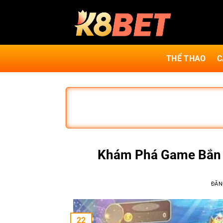
Bỏ
qua
nội
dung
THỂ THAO
C
Khám Phá Game Bắn Cá
ĐĂN
22