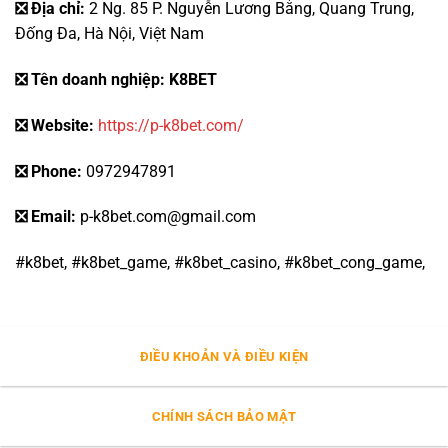
❎ Địa chỉ:
2 Ng. 85 P. Nguyễn Lương Bằng, Quang Trung,
Đống Đa, Hà Nội, Việt Nam
❎ Tên doanh nghiệp:
K8BET
❎ Website:
https://p-k8bet.com/
❎ Phone:
0972947891
❎ Email:
p-k8bet.com@gmail.com
#k8bet, #k8bet_game, #k8bet_casino, #k8bet_cong_game,
ĐIỀU KHOẢN VÀ ĐIỀU KIỆN
CHÍNH SÁCH BẢO MẬT