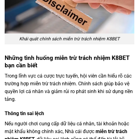
Khái quát chính sách miễn trừ trách nhiệm K8BET
Những tình huống miễn trừ trách nhiệm K8BET
bạn cần biết
Trong lĩnh vực cá cược trực tuyến, hội viên cần hiểu rõ các
trường hợp miễn trừ trách nhiệm. Chính sách giúp bảo vệ
quyền lợi cá nhân và giảm rủi ro phát sinh khi sử dụng nền
tảng.
Thông tin sai lệch
Nếu người chơi cung cấp dữ liệu cá nhân, tài khoản hoặc
mật khẩu không chính xác, Nhà cái được
miễn trừ trách