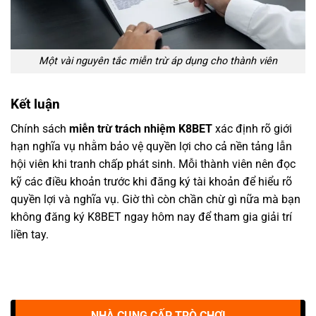
Một vài nguyên tắc miễn trừ áp dụng cho thành viên
Kết luận
Chính sách
miễn trừ trách nhiệm K8BET
xác định rõ giới
hạn nghĩa vụ nhằm bảo vệ quyền lợi cho cả nền tảng lẫn
hội viên khi tranh chấp phát sinh. Mỗi thành viên nên đọc
kỹ các điều khoản trước khi đăng ký tài khoản để hiểu rõ
quyền lợi và nghĩa vụ. Giờ thì còn chần chừ gì nữa mà bạn
không đăng ký K8BET ngay hôm nay để tham gia giải trí
liền tay.
NHÀ CUNG CẤP TRÒ CHƠI