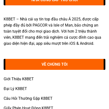
K8BET – Nhà cái uy tín top đầu châu Á 2025, được cấp
phép đầy đủ bởi PAGCOR và Isle of Man, bảo chứng an
toàn tuyệt đối cho mọi giao dịch. Với hơn 2 triệu thành
viên, K8BET mang đến trải nghiệm cá cược đỉnh cao qua
giao diện hiện đại, app siêu mượt trên iOS & Android.
VỀ CHÚNG TÔI
Giới Thiệu K8BET
Đại Lý K8BET
Câu Hỏi Thường Gặp K8BET
Giấy Phép Hoạt Động K8BET