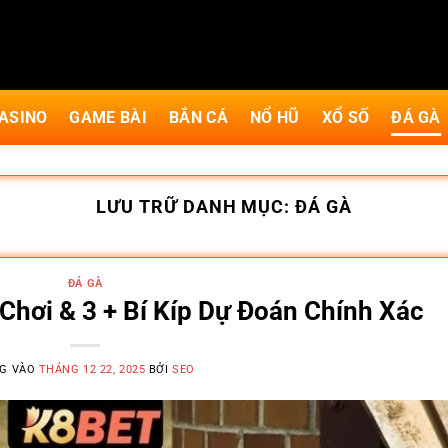
ASINO
GAME BÀI
BẮN CÁ
NỔ HŨ
XỔ SỐ
ĐÁ GÀ
LƯU TRỮ DANH MỤC:
ĐÁ GÀ
ĐÁ GÀ
 Chơi & 3 + Bí Kíp Dự Đoán Chính Xác
G VÀO
THÁNG 12 22, 2025
BỞI
SEO