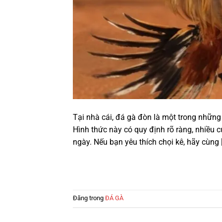
Tại nhà cái, đá gà đòn là một trong những
Hình thức này có quy định rõ ràng, nhiều 
ngày. Nếu bạn yêu thích chọi kê, hãy cùng 
Đăng trong
ĐÁ GÀ