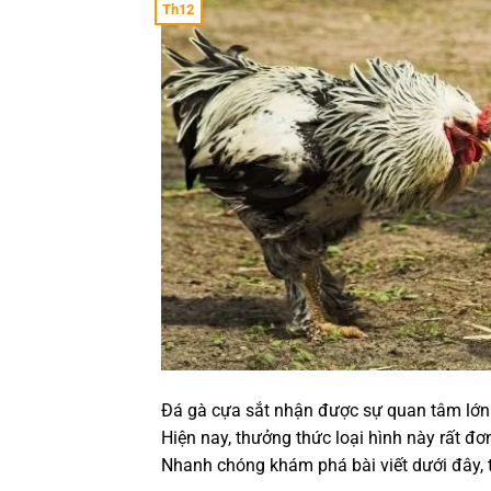
Th12
Đá gà cựa sắt nhận được sự quan tâm lớn t
Hiện nay, thưởng thức loại hình này rất 
Nhanh chóng khám phá bài viết dưới đây, t