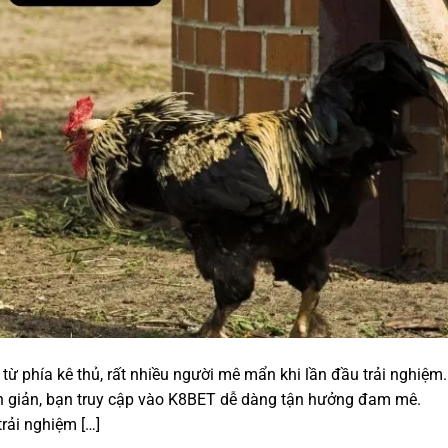
ừ phía kê thủ, rất nhiều người mê mẩn khi lần đầu trải nghiệm.
đơn giản, bạn truy cập vào K8BET dễ dàng tận hưởng đam mê.
rải nghiệm […]