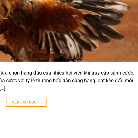
 lựa chọn hàng đầu của nhiều hội viên khi truy cập sảnh cược.
cửa cược với tỷ lệ thưởng hấp dẫn cùng hàng loạt kèo đấu mỗi
[…]
TIẾP TỤC ĐỌC
→