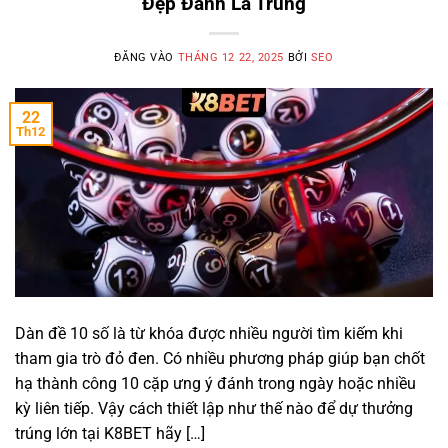
Đẹp Đánh Là Trúng
ĐĂNG VÀO
THÁNG 12 22, 2025
BỞI
SEO
22
Th12
Dàn đề 10 số là từ khóa được nhiều người tìm kiếm khi
tham gia trò đỏ đen. Có nhiều phương pháp giúp bạn chốt
hạ thành công 10 cặp ưng ý đánh trong ngày hoặc nhiều
kỳ liên tiếp. Vậy cách thiết lập như thế nào để dự thưởng
trúng lớn tại K8BET hãy […]