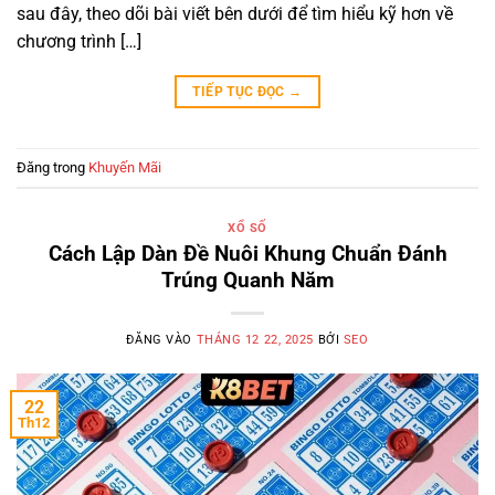
sau đây, theo dõi bài viết bên dưới để tìm hiểu kỹ hơn về
chương trình […]
TIẾP TỤC ĐỌC
→
Đăng trong
Khuyến Mãi
XỔ SỐ
Cách Lập Dàn Đề Nuôi Khung Chuẩn Đánh
Trúng Quanh Năm
ĐĂNG VÀO
THÁNG 12 22, 2025
BỞI
SEO
22
Th12