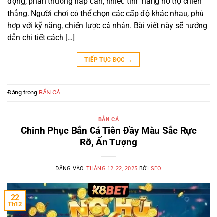
động, phần thưởng hấp dẫn, nhiều tính năng hỗ trợ chiến
thắng. Người chơi có thể chọn các cấp độ khác nhau, phù
hợp với kỹ năng, chiến lược cá nhân. Bài viết này sẽ hướng
dẫn chi tiết cách […]
TIẾP TỤC ĐỌC
→
Đăng trong
BẮN CÁ
BẮN CÁ
Chinh Phục Bắn Cá Tiên Đầy Màu Sắc Rực
Rỡ, Ấn Tượng
ĐĂNG VÀO
THÁNG 12 22, 2025
BỞI
SEO
22
Th12