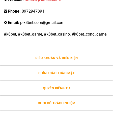
❎ Phone:
0972947891
❎ Email:
p-k8bet.com@gmail.com
#k8bet, #k8bet_game, #k8bet_casino, #k8bet_cong_game,
ĐIỀU KHOẢN VÀ ĐIỀU KIỆN
CHÍNH SÁCH BẢO MẬT
QUYỀN RIÊNG TƯ
CHƠI CÓ TRÁCH NHIỆM