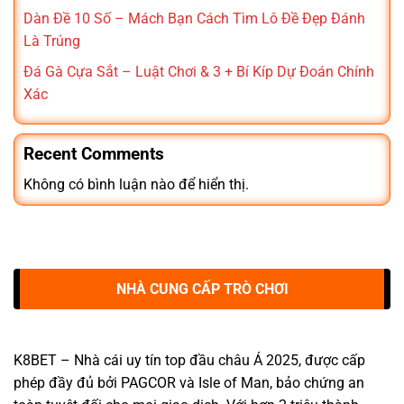
Dàn Đề 10 Số – Mách Bạn Cách Tìm Lô Đề Đẹp Đánh
Là Trúng
Đá Gà Cựa Sắt – Luật Chơi & 3 + Bí Kíp Dự Đoán Chính
Xác
Recent Comments
Không có bình luận nào để hiển thị.
NHÀ CUNG CẤP TRÒ CHƠI
K8BET – Nhà cái uy tín top đầu châu Á 2025, được cấp
phép đầy đủ bởi PAGCOR và Isle of Man, bảo chứng an