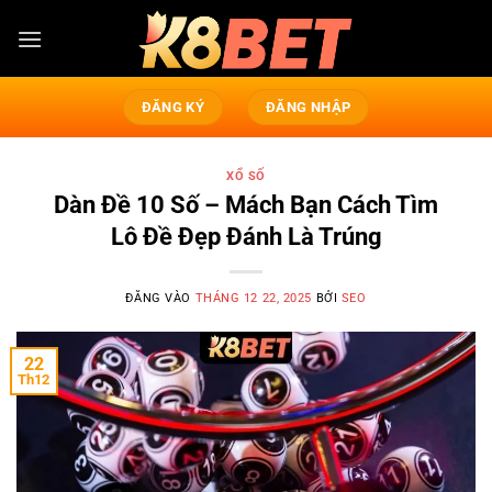
Bỏ
qua
nội
dung
ĐĂNG KÝ
ĐĂNG NHẬP
XỔ SỐ
Dàn Đề 10 Số – Mách Bạn Cách Tìm
Lô Đề Đẹp Đánh Là Trúng
ĐĂNG VÀO
THÁNG 12 22, 2025
BỞI
SEO
22
Th12