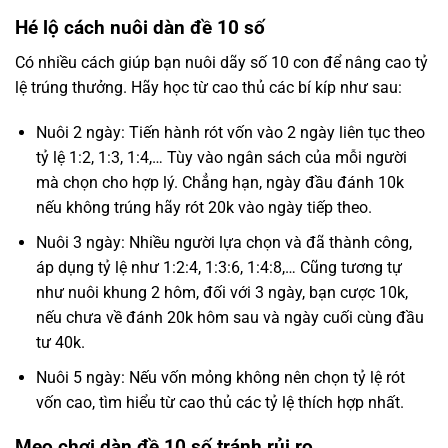
Hé lộ cách nuôi dàn đề 10 số
Có nhiều cách giúp bạn nuôi dãy số 10 con để nâng cao tỷ
lệ trúng thưởng. Hãy học từ cao thủ các bí kíp như sau:
Nuôi 2 ngày: Tiến hành rót vốn vào 2 ngày liên tục theo
tỷ lệ 1:2, 1:3, 1:4,… Tùy vào ngân sách của mỗi người
mà chọn cho hợp lý. Chẳng hạn, ngày đầu đánh 10k
nếu không trúng hãy rót 20k vào ngày tiếp theo.
Nuôi 3 ngày: Nhiều người lựa chọn và đã thành công,
áp dụng tỷ lệ như 1:2:4, 1:3:6, 1:4:8,… Cũng tương tự
như nuôi khung 2 hôm, đối với 3 ngày, bạn cược 10k,
nếu chưa về đánh 20k hôm sau và ngày cuối cùng đầu
tư 40k.
Nuôi 5 ngày: Nếu vốn mỏng không nên chọn tỷ lệ rót
vốn cao, tìm hiểu từ cao thủ các tỷ lệ thích hợp nhất.
Mẹo chơi dàn đề 10 số tránh rủi ro