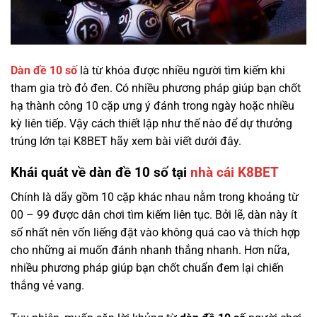
Dàn đề 10 số
là từ khóa được nhiều người tìm kiếm khi
tham gia trò đỏ đen. Có nhiều phương pháp giúp bạn chốt
hạ thành công 10 cặp ưng ý đánh trong ngày hoặc nhiều
kỳ liên tiếp. Vậy cách thiết lập như thế nào để dự thưởng
trúng lớn tại K8BET hãy xem bài viết dưới đây.
Khái quát về dàn đề 10 số tại
nhà cái K8BET
Chính là dãy gồm 10 cặp khác nhau nằm trong khoảng từ
00 – 99 được dân chơi tìm kiếm liên tục. Bởi lẽ, dàn này ít
số nhất nên vốn liếng đặt vào không quá cao và thích hợp
cho những ai muốn đánh nhanh thắng nhanh. Hơn nữa,
nhiều phương pháp giúp bạn chốt chuẩn đem lại chiến
thắng vẻ vang.