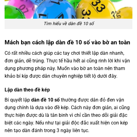
Tìm hiểu về dàn đề 10 số
Mách bạn cách lập dàn đề 10 số vào bờ an toàn
Có rất nhiều cách giúp các tay chơi thiết lập dàn nhanh,
đơn giản, dễ trúng. Thực tế hầu hết ai cũng rinh lời khi vận
dụng phương pháp này. Muốn vào bờ an toàn nên tham
khảo bí kíp được dân chuyên nghiệp tiết lộ dưới đây.
Lập dàn theo đề kép
Bí quyết lập
dàn đề 10 số
thường được dân đỏ đen vận
dụng chính là dựa vào đề kép. Cách này đơn giản, ai cũng
thực hiện được dù là tân binh vì chỉ cần theo dõi giải đặc
biệt các ngày. Nếu như tại giải độc đắc xuất hiện con kép
nên tạo dàn đánh trong 3 ngày liên tục.