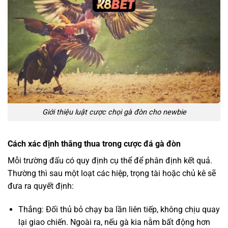
Giới thiệu luật cược chọi gà đòn cho newbie
Cách xác định thắng thua trong cược đá gà đòn
Mỗi trường đấu có quy định cụ thể để phân định kết quả.
Thường thì sau một loạt các hiệp, trọng tài hoặc chủ kê sẽ
đưa ra quyết định:
Thắng: Đối thủ bỏ chạy ba lần liên tiếp, không chịu quay
lại giao chiến. Ngoài ra, nếu gà kia nằm bất động hơn