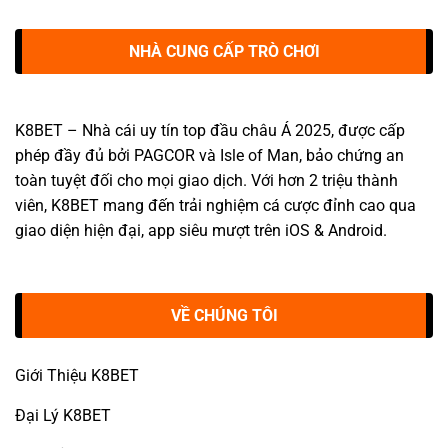
NHÀ CUNG CẤP TRÒ CHƠI
K8BET – Nhà cái uy tín top đầu châu Á 2025, được cấp
phép đầy đủ bởi PAGCOR và Isle of Man, bảo chứng an
toàn tuyệt đối cho mọi giao dịch. Với hơn 2 triệu thành
viên, K8BET mang đến trải nghiệm cá cược đỉnh cao qua
giao diện hiện đại, app siêu mượt trên iOS & Android.
VỀ CHÚNG TÔI
Giới Thiệu K8BET
Đại Lý K8BET