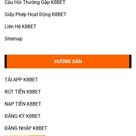
Câu Hỏi Thường Gặp K8BET
Giấy Phép Hoạt Động K8BET
Liên Hệ K8BET
Sitemap
HƯỚNG DẪN
TẢI APP K8BET
RÚT TIỀN K8BET
NẠP TIỀN K8BET
ĐĂNG KÝ K8BET
ĐĂNG NHẬP K8BET