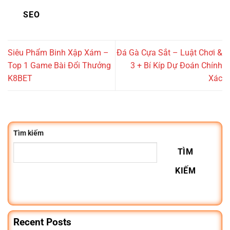
SEO
Siêu Phẩm Binh Xập Xám –
Đá Gà Cựa Sắt – Luật Chơi &
Top 1 Game Bài Đổi Thưởng
3 + Bí Kíp Dự Đoán Chính
K8BET
Xác
Tìm kiếm
TÌM
KIẾM
Recent Posts