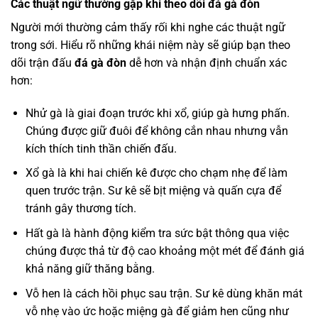
Các thuật ngữ thường gặp khi theo dõi đá gà đòn
Người mới thường cảm thấy rối khi nghe các thuật ngữ
trong sới. Hiểu rõ những khái niệm này sẽ giúp bạn theo
dõi trận đấu
đá gà đòn
dễ hơn và nhận định chuẩn xác
hơn:
Nhử gà là giai đoạn trước khi xổ, giúp gà hưng phấn.
Chúng được giữ đuôi để không cắn nhau nhưng vẫn
kích thích tinh thần chiến đấu.
Xổ gà là khi hai chiến kê được cho chạm nhẹ để làm
quen trước trận. Sư kê sẽ bịt miệng và quấn cựa để
tránh gây thương tích.
Hất gà là hành động kiểm tra sức bật thông qua việc
chúng được thả từ độ cao khoảng một mét để đánh giá
khả năng giữ thăng bằng.
Vỗ hen là cách hồi phục sau trận. Sư kê dùng khăn mát
vỗ nhẹ vào ức hoặc miệng gà để giảm hen cũng như