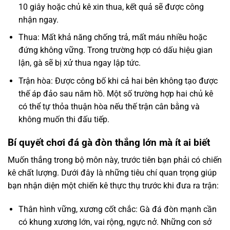
10 giây hoặc chủ kê xin thua, kết quả sẽ được công
nhận ngay.
Thua: Mất khả năng chống trả, mất máu nhiều hoặc
đứng không vững. Trong trường hợp có dấu hiệu gian
lận, gà sẽ bị xử thua ngay lập tức.
Trận hòa: Được công bố khi cả hai bên không tạo được
thế áp đảo sau năm hồ. Một số trường hợp hai chủ kê
có thể tự thỏa thuận hòa nếu thế trận cân bằng và
không muốn thi đấu tiếp.
Bí quyết chơi đá gà đòn thắng lớn mà ít ai biết
Muốn thắng trong bộ môn này, trước tiên bạn phải có chiến
kê chất lượng. Dưới đây là những tiêu chí quan trọng giúp
bạn nhận diện một chiến kê thực thụ trước khi đưa ra trận:
Thân hình vững, xương cốt chắc: Gà đá đòn mạnh cần
có khung xương lớn, vai rộng, ngực nở. Những con sở