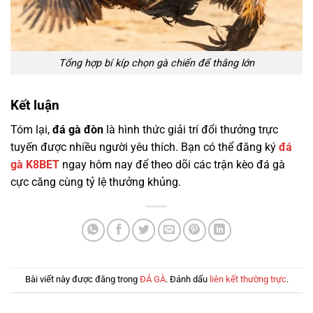
Tổng hợp bí kíp chọn gà chiến để thắng lớn
Kết luận
Tóm lại,
đá gà đòn
là hình thức giải trí đổi thưởng trực
tuyến được nhiều người yêu thích. Bạn có thể đăng ký
đá
gà K8BET
ngay hôm nay để theo dõi các trận kèo đá gà
cực căng cùng tỷ lệ thưởng khủng.
Bài viết này được đăng trong
ĐÁ GÀ
. Đánh dấu
liên kết thường trực
.