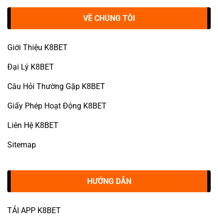
VỀ CHÚNG TÔI
Giới Thiệu K8BET
Đại Lý K8BET
Câu Hỏi Thường Gặp K8BET
Giấy Phép Hoạt Động K8BET
Liên Hệ K8BET
Sitemap
HƯỚNG DẪN
TẢI APP K8BET