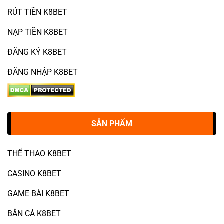
RÚT TIỀN K8BET
NẠP TIỀN K8BET
ĐĂNG KÝ K8BET
ĐĂNG NHẬP K8BET
SẢN PHẨM
THỂ THAO K8BET
CASINO K8BET
GAME BÀI K8BET
BẮN CÁ K8BET