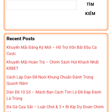
TÌM
KIẾM
Recent Posts
Khuyến Mãi Đăng Ký Mới – Hỗ Trợ Vốn Bắt Đầu Cá
Cược
Khuyến Mãi Hoàn Trả – Chính Sách Hút Khách Nhất
K8BET
Cách Lập Dàn Đề Nuôi Khung Chuẩn Đánh Trúng
Quanh Năm
Dàn Đề 10 Số – Mách Bạn Cách Tìm Lô Đề Đẹp Đánh
Là Trúng
Đá Gà Cựa Sắt – Luật Chơi & 3 + Bí Kíp Dự Đoán Chính