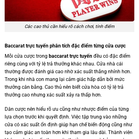
Các cao thủ cần hiểu rõ cách chơi, tính điểm
Baccarat trực tuyến phân tích đặc điểm từng cửa cược
Mỗi cửa cược trong
baccarat trực tuyến
đều có đặc điểm
riêng cùng với tỷ lệ trả thưởng khác nhau. Cửa nhà cái
thường được đánh giá cao nhờ xác suất thắng nhỉnh hơn.
Trong khi nhà con mang lại cảm giác hấp dẫn bởi mức
thưởng cân bằng. Cao thủ nên biết cửa hòa có tỷ lệ trả
thưởng cao nhưng xác suất xảy ra thấp hơn.
Dân cược nên hiểu rõ ưu cũng như nhược điểm của từng
lựa chọn trước khi quyết định. Việc tập trung vào những
cửa có xác suất ổn định giúp hạn chế biến động cũng như
tạo cảm giác an toàn hơn khi tham gia lâu dài. Thành viên