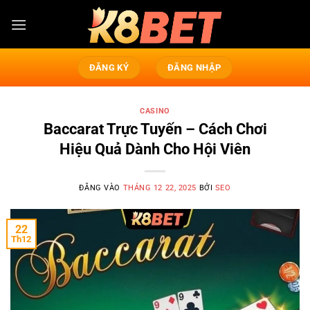
Bỏ
qua
nội
dung
ĐĂNG KÝ
ĐĂNG NHẬP
CASINO
Baccarat Trực Tuyến – Cách Chơi
Hiệu Quả Dành Cho Hội Viên
ĐĂNG VÀO
THÁNG 12 22, 2025
BỞI
SEO
22
Th12