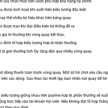
iên lựa chọn mức tiền cược phù hợp khả năng tài chính.
 được kích hoạt khi xuất hiện biểu tượng đặc biệt.
thay thế nhiều ký hiệu khác trên bảng quay.
hí được trao khi đạt điều kiện hệ thống đề ra.
n giá trị thưởng khi vòng quay kết thúc.
ác định tổ hợp biểu tượng hợp lệ nhận thưởng.
t là giải thưởng tích lũy tăng dần qua nhiều vòng quay.
 số dòng thanh toán trước vòng quay. Một số trò chơi yêu cầu n
 trên các dòng. Sau thao tác thiết lập, bạn nhấn nút quay để hệ
 3 biểu tượng giống nhau trên payline hợp lệ, phần thưởng sẽ xuấ
ộng trực tiếp vào tài khoản hội viên. Nếu không đạt tổ hợp thắng
rừ theo quy định.