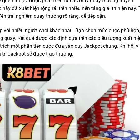
e quen thuộc, được phát triển từ các máy quay thưởng truyền
này đã xuất hiện rộng rãi trên nhiều nền tảng giải trí hiện nay. 
n trải nghiệm quay thưởng rõ ràng, dễ tiếp cận.
p với nhiều người chơi khác nhau. Bạn chọn mức cược phù hợp,
g quay. Kết quả được xác định dựa trên các biểu tượng xuất hi
 trích một phần tiền cược đưa vào quỹ Jackpot chung. Khi hội v
á trị Jackpot sẽ được trao thưởng.