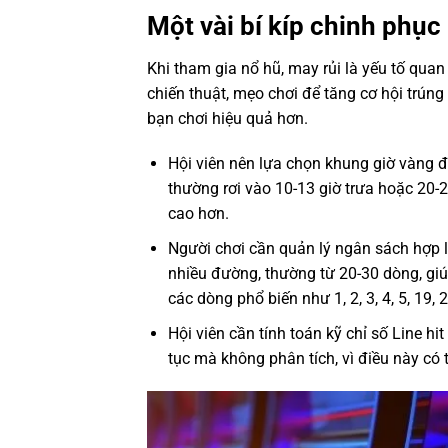
Một vài bí kíp chinh phục 
Khi tham gia nổ hũ, may rủi là yếu tố quan
chiến thuật, mẹo chơi để tăng cơ hội trúng
bạn chơi hiệu quả hơn.
Hội viên nên lựa chọn khung giờ vàng đ
thường rơi vào 10-13 giờ trưa hoặc 20
cao hơn.
Người chơi cần quản lý ngân sách hợp l
nhiều đường, thường từ 20-30 dòng, giú
các dòng phổ biến như 1, 2, 3, 4, 5, 19,
Hội viên cần tính toán kỹ chỉ số Line hi
tục mà không phân tích, vì điều này có 