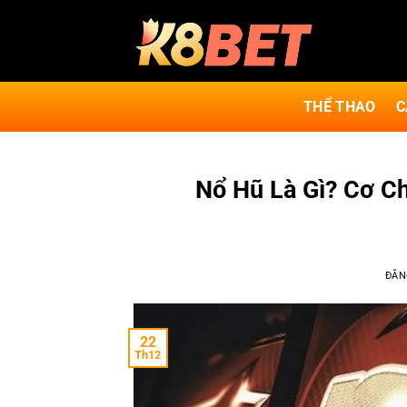
Bỏ
qua
nội
dung
THỂ THAO
C
Nổ Hũ Là Gì? Cơ C
ĐĂN
22
Th12