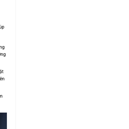
iúp
ởng
ởng
ặt
iên
ên