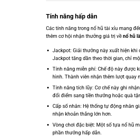
Tính năng hấp dẫn
Các tính năng trong nổ hũ tài xỉu mang đến 
thêm cơ hội nhận thưởng giá trị về
nổ hũ là
Jackpot: Giải thưởng này xuất hiện khi c
Jackpot tăng dần theo thời gian, chỉ m
Tính năng miễn phí: Chế độ này được kí
hình. Thành viên nhận thêm lượt quay 
Tính năng tích lũy: Cơ chế này ghi nhậ
đổi điểm sang tiền thưởng hoặc quà tặ
Cấp số nhân: Hệ thống tự động nhân giá
nhận khoản thắng lớn hơn.
Vòng chơi đặc biệt: Một số tựa nổ hũ m
phần thưởng hấp dẫn.