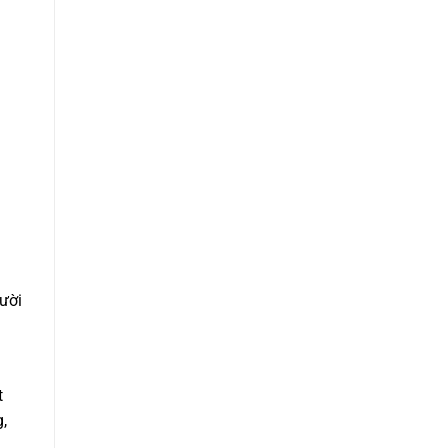
gười
t
,