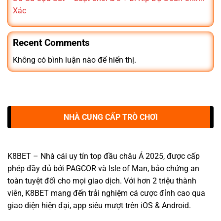
Xác
Recent Comments
Không có bình luận nào để hiển thị.
NHÀ CUNG CẤP TRÒ CHƠI
K8BET – Nhà cái uy tín top đầu châu Á 2025, được cấp
phép đầy đủ bởi PAGCOR và Isle of Man, bảo chứng an
toàn tuyệt đối cho mọi giao dịch. Với hơn 2 triệu thành
viên, K8BET mang đến trải nghiệm cá cược đỉnh cao qua
giao diện hiện đại, app siêu mượt trên iOS & Android.