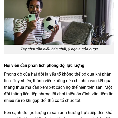
Tay chơi cần hiểu bản chất, ý nghĩa cửa cược
Hội viên cần phân tích phong độ, lực lượng
Phong độ của hai đội là yếu tố không thể bỏ qua khi phân
tích. Tuy nhiên, thành viên không nên chỉ nhìn vào kết quả
thắng thua mà cần xem xét cách họ thể hiện trên sân. Một
đội thắng liên tiếp nhưng lối chơi thiếu ổn định vẫn tiềm ẩn
nhiều rủi ro khi gặp đối thủ có tổ chức tốt.
Bên cạnh đó lực lượng ra sân ảnh hưởng trực tiếp đến khả