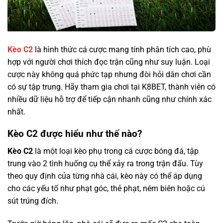
Kèo C2
là hình thức cá cược mang tính phân tích cao, phù
hợp với người chơi thích đọc trận cũng như suy luận. Loại
cược này không quá phức tạp nhưng đòi hỏi dân chơi cần
có sự tập trung. Hãy tham gia chơi tại K8BET, thành viên có
nhiều dữ liệu hỗ trợ để tiếp cận nhanh cũng như chính xác
nhất.
Kèo C2 được hiểu như thế nào?
Kèo C2
là một loại kèo phụ trong cá cược bóng đá, tập
trung vào 2 tình huống cụ thể xảy ra trong trận đấu. Tùy
theo quy định của từng nhà cái, kèo này có thể áp dụng
cho các yếu tố như phạt góc, thẻ phạt, ném biên hoặc cú
sút trúng đích.