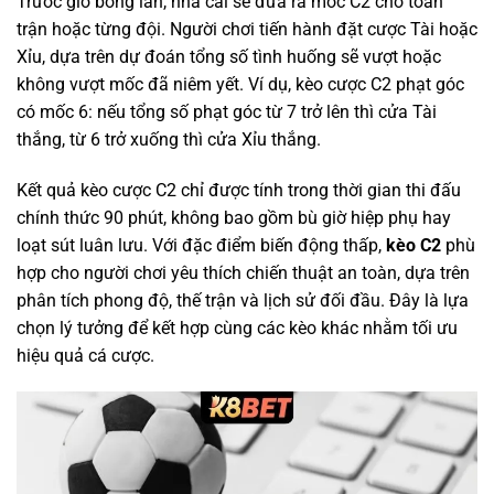
Trước giờ bóng lăn, nhà cái sẽ đưa ra mốc C2 cho toàn
trận hoặc từng đội. Người chơi tiến hành đặt cược Tài hoặc
Xỉu, dựa trên dự đoán tổng số tình huống sẽ vượt hoặc
không vượt mốc đã niêm yết. Ví dụ, kèo cược C2 phạt góc
có mốc 6: nếu tổng số phạt góc từ 7 trở lên thì cửa Tài
thắng, từ 6 trở xuống thì cửa Xỉu thắng.
Kết quả kèo cược C2 chỉ được tính trong thời gian thi đấu
chính thức 90 phút, không bao gồm bù giờ hiệp phụ hay
loạt sút luân lưu. Với đặc điểm biến động thấp,
kèo C2
phù
hợp cho người chơi yêu thích chiến thuật an toàn, dựa trên
phân tích phong độ, thế trận và lịch sử đối đầu. Đây là lựa
chọn lý tưởng để kết hợp cùng các kèo khác nhằm tối ưu
hiệu quả cá cược.