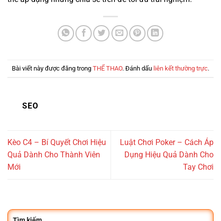
Bài viết này được đăng trong
THỂ THAO
. Đánh dấu
liên kết thường trực
.
SEO
Kèo C4 – Bí Quyết Chơi Hiệu
Luật Chơi Poker – Cách Áp
Quả Dành Cho Thành Viên
Dụng Hiệu Quả Dành Cho
Mới
Tay Chơi
Tìm kiếm