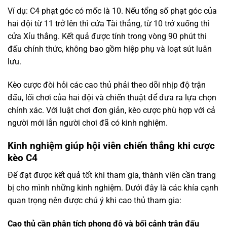
Ví dụ: C4 phạt góc có mốc là 10. Nếu tổng số phạt góc của
hai đội từ 11 trở lên thì cửa Tài thắng, từ 10 trở xuống thì
cửa Xỉu thắng. Kết quả được tính trong vòng 90 phút thi
đấu chính thức, không bao gồm hiệp phụ và loạt sút luân
lưu.
Kèo cược đòi hỏi các cao thủ phải theo dõi nhịp độ trận
đấu, lối chơi của hai đội và chiến thuật để đưa ra lựa chọn
chính xác. Với luật chơi đơn giản, kèo cược phù hợp với cả
người mới lẫn người chơi đã có kinh nghiệm.
Kinh nghiệm giúp hội viên chiến thắng khi cược
kèo C4
Để đạt được kết quả tốt khi tham gia, thành viên cần trang
bị cho mình những kinh nghiệm. Dưới đây là các khía cạnh
quan trọng nên được chú ý khi cao thủ tham gia:
Cao thủ cần phân tích phong độ và bối cảnh trận đấu