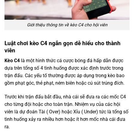
Giới thiệu thông tin về kèo C4 cho hội viên
Luật chơi kèo C4 ngắn gọn dễ hiểu cho thành
viên
Kèo C4
là một hình thức cá cược bóng đá hấp dẫn được
dựa trên tổng số 4 tình huống được xác định trước trong
trận đấu. Các yếu tố thường được áp dụng trong kèo bao
gồm phạt góc, thẻ phạt, ném biên hoặc cú sút trúng đích.
Trước khi trận đấu bắt đầu, nhà cái sẽ đưa ra các mốc C4
cho từng đội hoặc cho toàn trận. Nhiệm vụ của các hội
viên là dự đoán Tài ( Over) hoặc Xỉu ( Under) tức là tổng số
tình huống xảy ra nhiều hơn hoặc ít hơn mốc nhà cái đưa
ra.