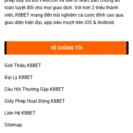
phép đầy đủ bởi PAGCOR và Isle of Man, bảo chứng an
toàn tuyệt đối cho mọi giao dịch. Với hơn 2 triệu thành
viên, K8BET mang đến trải nghiệm cá cược đỉnh cao qua
giao diện hiện đại, app siêu mượt trên iOS & Android.
VỀ CHÚNG TÔI
Giới Thiệu K8BET
Đại Lý K8BET
Câu Hỏi Thường Gặp K8BET
Giấy Phép Hoạt Động K8BET
Liên Hệ K8BET
Sitemap