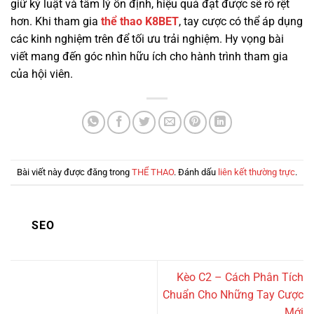
giữ kỷ luật và tâm lý ổn định, hiệu quả đạt được sẽ rõ rệt
hơn. Khi tham gia
thể thao K8BET
, tay cược có thể áp dụng
các kinh nghiệm trên để tối ưu trải nghiệm. Hy vọng bài
viết mang đến góc nhìn hữu ích cho hành trình tham gia
của hội viên.
Bài viết này được đăng trong
THỂ THAO
. Đánh dấu
liên kết thường trực
.
SEO
Kèo C2 – Cách Phân Tích
Chuẩn Cho Những Tay Cược
Mới