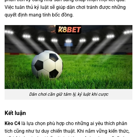
Việc tuân thủ kỷ luật sẽ giúp dân chơi tránh được những
quyết định mang tính bốc đồng.
Dân chơi cần giữ tâm lý, kỷ luật khi cược
Kết luận
Kèo C4
là lựa chọn phù hợp cho những ai yêu thích phân
tích cũng như tư duy chiến thuật. Khi nắm vững kiến thức,